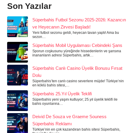
Son Yazılar
Süperbahis Futbol Sezonu 2025-2026: Kazancın
ve Heyecanın Zirvesi Başladı!
Yeni futbol sezonu geldi, heyecan tavan yaptı! Ama bu
sezon…
Süperbahis Mobil Uygulaması Cebindeki Şans
Sporun coşkusunu yüreğinde hissedenlerin ve şansına
inananların adresi Süperbahis, artık…
Süperbahis Canlı Casino Üyelik Bonusu Fırsat
Dolu
Süperbahis’ten canlı casino severlere müjde! Türkiye’nin
en köklü bahis sitesi,…
Süperbahis 25.Yıl Üyelik Teklifi
Süperbahis yeni yaşını kutluyor; 25.yıl üyelik teklifi ile
bahis oyunlarına…
Deivid De Souza ve Graeme Souness
Süperbahis Reklamı
Türkiye’nin en çok kazandıran bahis sitesi Süperbahis,