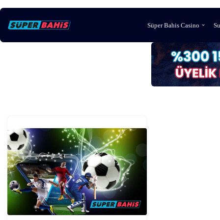
Süper Bahis Casino
Su
İçeriğe
geç