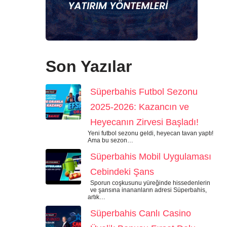
Son Yazılar
Süperbahis Futbol Sezonu
2025-2026: Kazancın ve
Heyecanın Zirvesi Başladı!
Yeni futbol sezonu geldi, heyecan tavan yaptı!
Ama bu sezon…
Süperbahis Mobil Uygulaması
Cebindeki Şans
Sporun coşkusunu yüreğinde hissedenlerin
ve şansına inananların adresi Süperbahis,
artık…
Süperbahis Canlı Casino