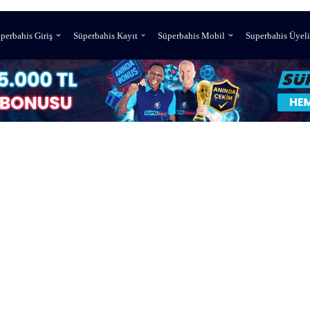
perbahis Giriş
Süperbahis Kayıt
Süperbahis Mobil
Superbahis Üyel