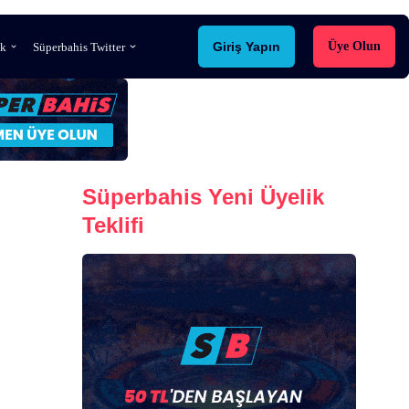
Giriş Yapın
Üye Olun
ik
Süperbahis Twitter
Süperbahis Yeni Üyelik
Teklifi