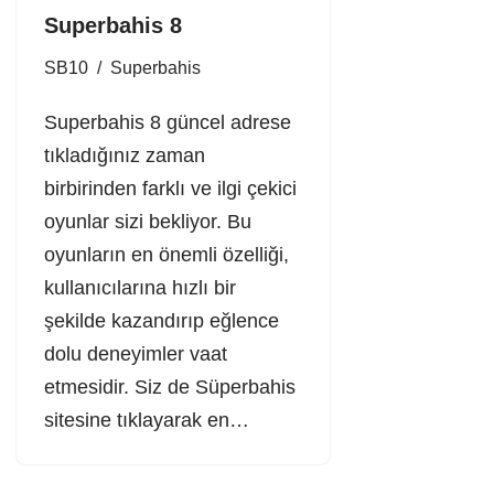
Superbahis 8
SB10
Superbahis
Superbahis 8 güncel adrese
tıkladığınız zaman
birbirinden farklı ve ilgi çekici
oyunlar sizi bekliyor. Bu
oyunların en önemli özelliği,
kullanıcılarına hızlı bir
şekilde kazandırıp eğlence
dolu deneyimler vaat
etmesidir. Siz de Süperbahis
sitesine tıklayarak en…